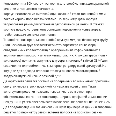
Конвектор типа SCN состоит из корпуса, теплообменника, декоративной
решетки и монтажного комплекта.
Корпус изготовлен из листовой оцинкованной стали толщиной 1 мм и
покрыт черной порошковой эмалью. По верхнему краю корпуса
запрессована рамка для установки декоративной решетки. В стенках
корпусе предусмотрены отверстия для подключения конвектора к
трубопроводам системы отопления.
Теплообменник представляет собой круглую медную бесшовную трубу
(или несколько труб в зависимости от типоразмера конвектора,
объединенных коллекторами) с оребрением из гофрированных в
вертикальной плоскости алюминиевых пластин. К концам трубы (или к
коллектору) припаяны латунные штуцеры с накидной гайкой G3/4” для
соединения теплообменника с запорно-регулирующей арматурой. На
штуцере для подвода теплоносителя установлен малогабаритный
воздуховыпускной кран с резьбой 3/8”.
Декоративная решетка состоит из поперечных алюминиевых профилей,
стянутых через втулки пружиной из нержавеющей стали. Такая
конструкция решетки позволяет сворачивать ее в рулон при
обслуживании элементов конвектора. Ширина профилей и расстояние
между ними (9 мм) обеспечивает живое сечение решетки не менее 75%.
Для предотвращения возникновения шума при перемещении и вибрации
решетки по периметру рамки вклеена полоска из пористой резины.