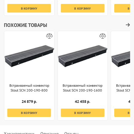
В КОРЗИНУ
В КОРЗИНУ
В К
ПОХОЖИЕ ТОВАРЫ
Встраиваемый конвектор
Встраиваемый конвектор
Встраивае
Stout SCN 200-190-800
Stout SCN 200-190-1600
Stout SCN
24 879 р.
42 458 р.
49 
В КОРЗИНУ
В КОРЗИНУ
В К
Характеристики
Описание
Отзывы