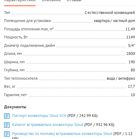
Тип
C естесственной конвекцией
Помещение для установки
квартира / частный дом
Площадь отопления max, м²
11,49
Мощность, Вт
1149
Диаметр подключения, дюйм
3/4"
Длина, мм
2800
Ширина, мм
190
Глубина, мм
80
Тип теплоносителя
вода / антифриз
Вес, кг
17,7
Гарантия, лет
10
Документы
Паспорт конвекторы Stout SCN
(PDF / 242.99 КБ)
Каталог встраиваемые конвекторы Stout
(PDF / 932.96 КБ)
Руководство по монтажу встраиваемые конвекторы Stout
(PDF / 1.12
МБ)