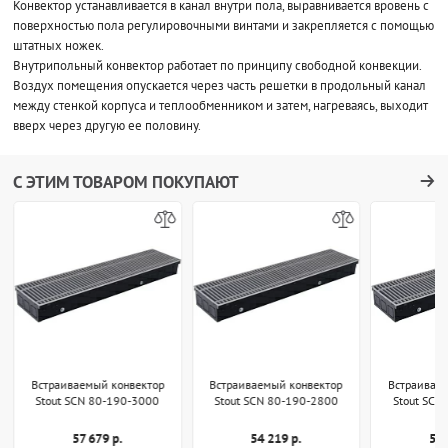
Конвектор устанавливается в канал внутри пола, выравнивается вровень с
поверхностью пола регулировочными винтами и закрепляется с помощью
штатных ножек.
Внутрипольный конвектор работает по принципу свободной конвекции.
Воздух помещения опускается через часть решетки в продольный канал
между стенкой корпуса и теплообменником и затем, нагреваясь, выходит
вверх через другую ее половину.
С ЭТИМ ТОВАРОМ ПОКУПАЮТ
Встраиваемый конвектор
Встраиваемый конвектор
Встраивае
Stout SCN 80-190-3000
Stout SCN 80-190-2800
Stout SCN
57 679 р.
54 219 р.
50 