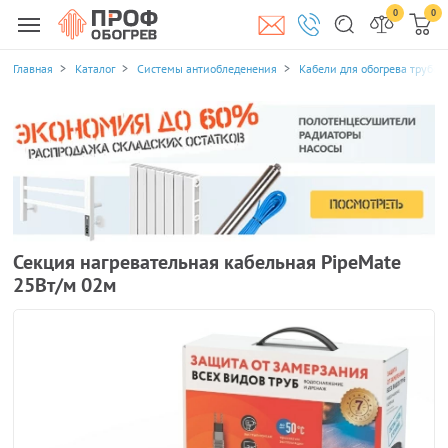
0
0
Главная
Каталог
Системы антиобледенения
Кабели для обогрева трубоп
Секция нагревательная кабельная PipeMate
25Вт/м 02м