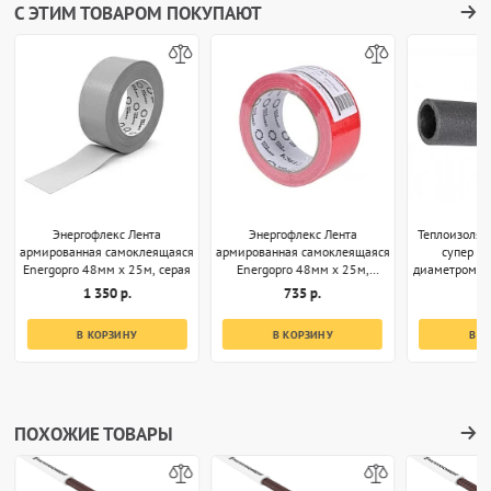
С ЭТИМ ТОВАРОМ ПОКУПАЮТ
Энергофлекс Лента
Энергофлекс Лента
Теплоизоляц
армированная самоклеящаяся
армированная самоклеящаяся
супер 35
Energopro 48мм х 25м, серая
Energopro 48мм х 25м,
диаметром 32
красная
1 350 р.
735 р.
1
В КОРЗИНУ
В КОРЗИНУ
В К
ПОХОЖИЕ ТОВАРЫ