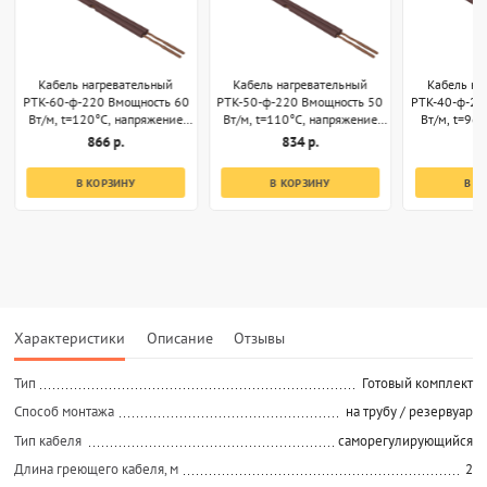
Кабель нагревательный
Кабель нагревательный
Кабель на
РТК-60-ф-220 Вмощность 60
РТК-50-ф-220 Вмощность 50
РТК-40-ф-22
Вт/м, t=120°С, напряжение
Вт/м, t=110°С, напряжение
Вт/м, t=96
220В, секции 1м
220В, секции 1м
220В, 
866 р.
834 р.
8
В КОРЗИНУ
В КОРЗИНУ
В К
Характеристики
Описание
Отзывы
Тип
Готовый комплект
Способ монтажа
на трубу / резервуар
Тип кабеля
саморегулирующийся
Длина греющего кабеля, м
2