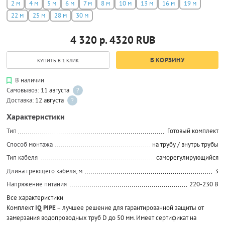
2 м
4 м
5 м
6 м
7 м
8 м
10 м
13 м
16 м
19 м
22 м
25 м
28 м
30 м
4 320 р.
4320
RUB
В КОРЗИНУ
КУПИТЬ В 1 КЛИК
В наличии
Самовывоз:
11 августа
?
Доставка:
12 августа
?
Характеристики
Тип
Готовый комплект
Способ монтажа
на трубу / внутрь трубы
Тип кабеля
саморегулирующийся
Длина греющего кабеля, м
3
Напряжение питания
220-230 В
Все характеристики
Комплект
IQ PIPE
– лучшее решение для гарантированной защиты от
замерзания водопроводных труб D до 50 мм. Имеет сертификат на