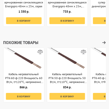
армированная самоклеящаяся
армированная самоклеящаяся
супер 35
Energopro 48мм х 25м, серая
Energopro 48мм х 25м,
диаметром 32
красная
1 350 р.
735 р.
1
В КОРЗИНУ
В КОРЗИНУ
В К
ПОХОЖИЕ ТОВАРЫ
Кабель нагревательный
Кабель нагревательный
Кабель на
РТК-60-ф-220 Вмощность 60
РТК-50-ф-220 Вмощность 50
РТК-40-ф-22
Вт/м, t=120°С, напряжение
Вт/м, t=110°С, напряжение
Вт/м, t=96
220В, секции 1м
220В, секции 1м
220В, 
866 р.
834 р.
8
В КОРЗИНУ
В КОРЗИНУ
В К