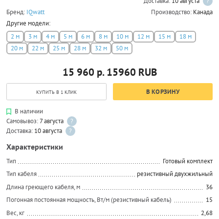
Доставка:
10 августа
?
Бренд:
IQwatt
Производство:
Канада
Другие модели:
2 м
3 м
4 м
5 м
6 м
8 м
10 м
12 м
15 м
18 м
20 м
22 м
25 м
28 м
32 м
50 м
15 960 р.
15960
RUB
В КОРЗИНУ
КУПИТЬ В 1 КЛИК
В наличии
Самовывоз:
7 августа
?
Доставка:
10 августа
?
Характеристики
Тип
Готовый комплект
Тип кабеля
резистивный двухжильный
Длина греющего кабеля, м
36
Погонная постоянная мощность, Вт/м (резистивный кабель)
15
Вес, кг
2,68