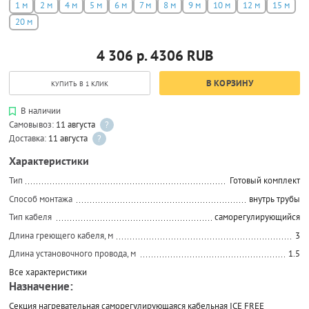
1 м
2 м
4 м
5 м
6 м
7 м
8 м
9 м
10 м
12 м
15 м
20 м
4 306 р.
4306
RUB
В КОРЗИНУ
КУПИТЬ В 1 КЛИК
В наличии
Самовывоз:
11 августа
?
Доставка:
11 августа
?
Характеристики
Тип
Готовый комплект
Способ монтажа
внутрь трубы
Тип кабеля
саморегулирующийся
Длина греющего кабеля, м
3
Длина установочного провода, м
1.5
Все характеристики
Назначение:
Секция нагревательная саморегулирующаяся кабельная ICE FREE