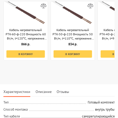
Кабель нагревательный
Кабель нагревательный
Кабель на
РТК-60-ф-220 Вмощность 60
РТК-50-ф-220 Вмощность 50
РТК-40-ф-22
Вт/м, t=120°С, напряжение
Вт/м, t=110°С, напряжение
Вт/м, t=96
220В, секции 1м
220В, секции 1м
220В, 
866 р.
834 р.
8
В КОРЗИНУ
В КОРЗИНУ
В К
Характеристики
Описание
Отзывы
Тип
Готовый комплект
Способ монтажа
внутрь трубы
Тип кабеля
саморегулирующийся