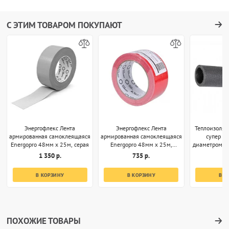
С ЭТИМ ТОВАРОМ ПОКУПАЮТ
Энергофлекс Лента
Энергофлекс Лента
Теплоизоляц
армированная самоклеящаяся
армированная самоклеящаяся
супер 35
Energopro 48мм х 25м, серая
Energopro 48мм х 25м,
диаметром 32
красная
1 350 р.
735 р.
1
В КОРЗИНУ
В КОРЗИНУ
В К
ПОХОЖИЕ ТОВАРЫ