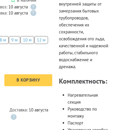
В наличии
внутренней защиты от
воз:
10 августа
?
замерзания бытовых
вка:
10 августа
?
трубопроводов,
обеспечения их
сохранности,
освобождения ото льда,
8 м
9 м
10 м
12 м
качественной и надежной
работы, стабильного
водоснабжение и
дренажа.
Комплектность:
В КОРЗИНУ
Нагревательная
секция
Руководство по
Доставка:
10 августа
монтажу
?
Паспорт
Упаковочная коробка