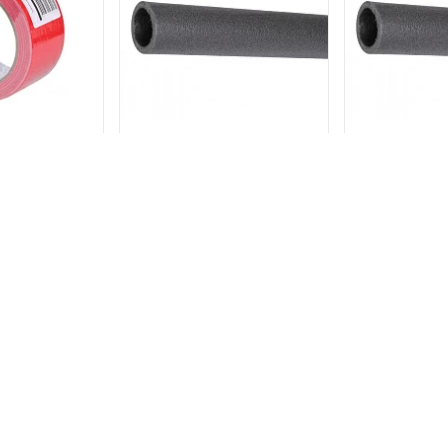
екс Лента
Теплоизоляция
Теплои
ванная
Энергофлекс супер 35/9
Энергофлек
ся Energopro
для труб диаметром 32 мм,
для труб диа
м, красная
трубка 2 м
труб
 р.
130 р.
10
В КОРЗИНУ
В КОРЗИНУ