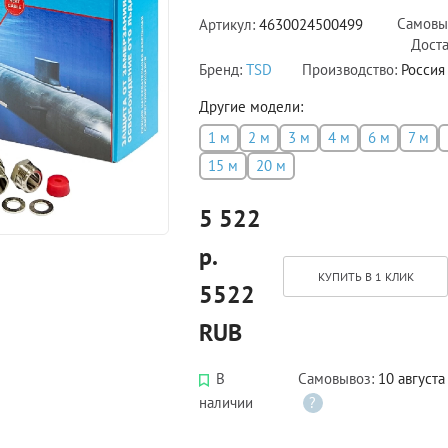
Самовы
Артикул:
4630024500499
Доста
Бренд:
TSD
Производство:
Россия
Другие модели:
1 м
2 м
3 м
4 м
6 м
7 м
15 м
20 м
5 522
р.
КУПИТЬ В 1 КЛИК
5522
RUB
В
Самовывоз:
10 августа
наличии
?