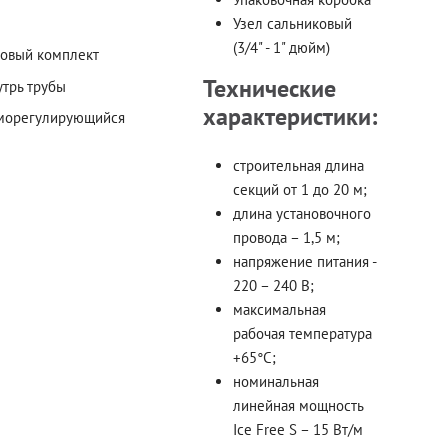
Узел сальниковый
(3/4" - 1" дюйм)
товый комплект
Технические
утрь трубы
характеристики:
морегулирующийся
строительная длина
секций от 1 до 20 м;
длина установочного
провода – 1,5 м;
напряжение питания -
220 – 240 В;
максимальная
рабочая температура
+65°С;
номинальная
линейная мощность
Ice Free S – 15 Вт/м