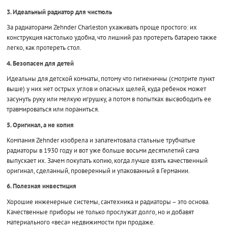
3. Идеальный радиатор для чистюль
За радиаторами Zehnder Charleston ухаживать проще простого: их
конструкция настолько удобна, что лишний раз протереть батарею также
легко, как протереть стол.
4. Безопасен для детей
Идеальны для детской комнаты, потому что гигиеничны (смотрите пункт
выше) у них нет острых углов и опасных щелей, куда ребенок может
засунуть руку или мелкую игрушку, а потом в попытках высвободить ее
травмироваться или пораниться.
5. Оригинал, а не копия
Компания Zehnder изобрела и запатентовала стальные трубчатые
радиаторы в 1930 году и вот уже больше восьми десятилетий сама
выпускает их. Зачем покупать копию, когда лучше взять качественный
оригинал, сделанный, проверенный и упакованный в Германии.
6. Полезная инвестиция
Хорошие инженерные системы, сантехника и радиаторы – это основа.
Качественные приборы не только прослужат долго, но и добавят
материального «веса» недвижимости при продаже.