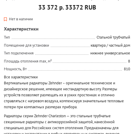
33 372 р.
33372
RUB
Нет в наличии
Характеристики
Тип
Стальной трубчатый
Помещение для установки
квартира / частный дом
Тип подключения
нижнее универсальное
Площадь отопления max, м²
8
Мощность, Вт
810
Все характеристики
Вертикальные радиаторы Zehnder – оригинальное техническое и
дизайнерское решение, имеющее нестандартную высоту. Размеры
устройств позволяют размещать их в узких простенках и отлично
справляться с нагревом воздуха, компенсируя значительные тепловые
потери при компактных размерах прибора.
Радиаторы серии Zehnder Charleston — это стальные трубчатые
секционные радиаторы с антикоррозийной защитой, нанесённой
специально для Российских систем отопления. Предназначены для
установки и эксплуатации в любых отопительных системах, включая