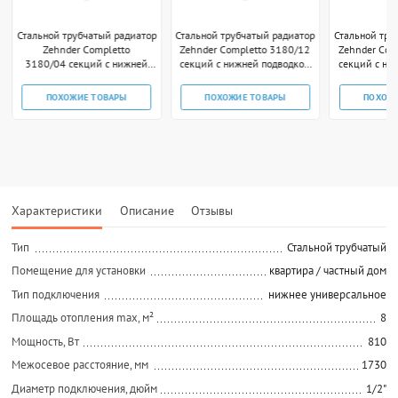
Стальной трубчатый радиатор
Стальной трубчатый радиатор
Стальной тру
Zehnder Completto
Zehnder Completto 3180/12
Zehnder Com
3180/04 секций с нижней
секций с нижней подводкой
секций с ни
подводкой V001 1/2"
V001 1/2" чёрный RAL
V001 1/2
technoline
ПОХОЖИЕ ТОВАРЫ
ПОХОЖИЕ ТОВАРЫ
ПОХОЖ
Характеристики
Описание
Отзывы
Тип
Стальной трубчатый
Помещение для установки
квартира / частный дом
Тип подключения
нижнее универсальное
Площадь отопления max, м²
8
Мощность, Вт
810
Межосевое расстояние, мм
1730
Диаметр подключения, дюйм
1/2"