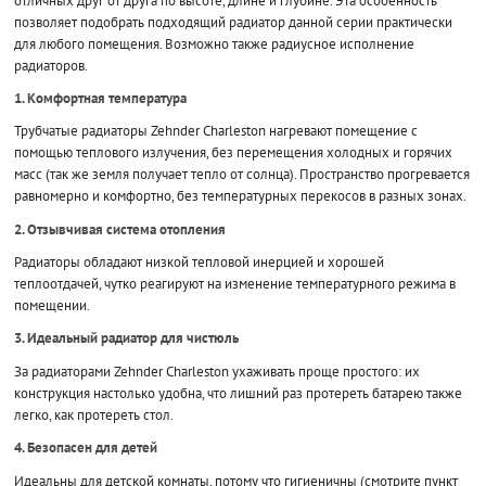
отличных друг от друга по высоте, длине и глубине. Эта особенность
позволяет подобрать подходящий радиатор данной серии практически
для любого помещения. Возможно также радиусное исполнение
радиаторов.
1. Комфортная температура
Трубчатые радиаторы Zehnder Charleston нагревают помещение с
помощью теплового излучения, без перемещения холодных и горячих
масс (так же земля получает тепло от солнца). Пространство прогревается
равномерно и комфортно, без температурных перекосов в разных зонах.
2. Отзывчивая система отопления
Радиаторы обладают низкой тепловой инерцией и хорошей
теплоотдачей, чутко реагируют на изменение температурного режима в
помещении.
3. Идеальный радиатор для чистюль
За радиаторами Zehnder Charleston ухаживать проще простого: их
конструкция настолько удобна, что лишний раз протереть батарею также
легко, как протереть стол.
4. Безопасен для детей
Идеальны для детской комнаты, потому что гигиеничны (смотрите пункт