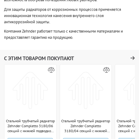
Для защиты радиаторов от коррозионных процессов применяется
инновационная технология нанесения внутреннего слоя
антикоррозийной защиты.
Компания Zehnder работает только с качественными материалами и
предоставляет гарантию на продукцию.
С ЭТИМ ТОВАРОМ ПОКУПАЮТ
Стальной трубчатый радиатор
Стальной трубчатый радиатор
Стальной тру
Zehnder Completto 3180/06
Zehnder Completto
Zehnder Com
секций с нижней подводкой
3180/04 секций с нижней
секций с ни
V001 1/2" technoline
подводкой V001 1/2"
V001 1/2