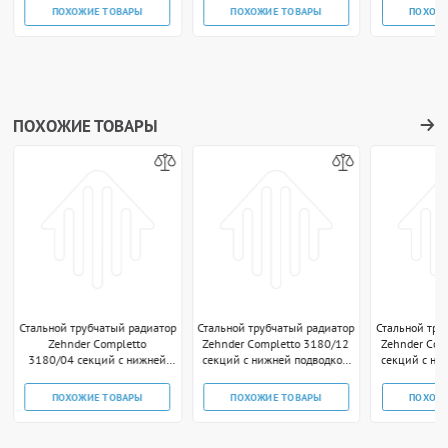
technoline
ПОХОЖИЕ ТОВАРЫ
ПОХОЖИЕ ТОВАРЫ
ПОХОЖ
ПОХОЖИЕ ТОВАРЫ
Стальной трубчатый радиатор
Стальной трубчатый радиатор
Стальной тру
Zehnder Completto
Zehnder Completto 3180/12
Zehnder Com
3180/04 секций с нижней
секций с нижней подводкой
секций с ни
подводкой V001 1/2"
V001 1/2" чёрный RAL
V001 1/2
technoline
ПОХОЖИЕ ТОВАРЫ
ПОХОЖИЕ ТОВАРЫ
ПОХОЖ