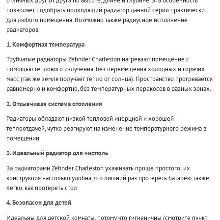
отличных друг от друга по высоте, длине и глубине. Эта особенность
позволяет подобрать подходящий радиатор данной серии практически
для любого помещения. Возможно также радиусное исполнение
радиаторов.
1. Комфортная температура
Трубчатые радиаторы Zehnder Charleston нагревают помещение с
помощью теплового излучения, без перемещения холодных и горячих
масс (так же земля получает тепло от солнца). Пространство прогревается
равномерно и комфортно, без температурных перекосов в разных зонах.
2. Отзывчивая система отопления
Радиаторы обладают низкой тепловой инерцией и хорошей
теплоотдачей, чутко реагируют на изменение температурного режима в
помещении.
3. Идеальный радиатор для чистюль
За радиаторами Zehnder Charleston ухаживать проще простого: их
конструкция настолько удобна, что лишний раз протереть батарею также
легко, как протереть стол.
4. Безопасен для детей
Идеальны для детской комнаты, потому что гигиеничны (смотрите пункт