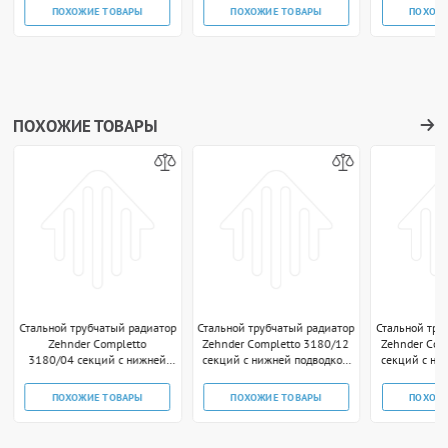
technoline
ПОХОЖИЕ ТОВАРЫ
ПОХОЖИЕ ТОВАРЫ
ПОХОЖ
ПОХОЖИЕ ТОВАРЫ
Стальной трубчатый радиатор
Стальной трубчатый радиатор
Стальной тру
Zehnder Completto
Zehnder Completto 3180/12
Zehnder Com
3180/04 секций с нижней
секций с нижней подводкой
секций с ни
подводкой V001 1/2"
V001 1/2" чёрный RAL
V001 1/2
technoline
ПОХОЖИЕ ТОВАРЫ
ПОХОЖИЕ ТОВАРЫ
ПОХОЖ