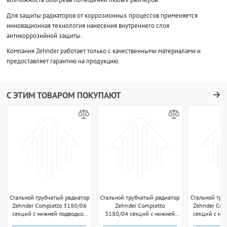
Для защиты радиаторов от коррозионных процессов применяется
инновационная технология нанесения внутреннего слоя
антикоррозийной защиты.
Компания Zehnder работает только с качественными материалами и
предоставляет гарантию на продукцию.
С ЭТИМ ТОВАРОМ ПОКУПАЮТ
Стальной трубчатый радиатор
Стальной трубчатый радиатор
Стальной тру
Zehnder Completto 3180/06
Zehnder Completto
Zehnder Com
секций с нижней подводкой
3180/04 секций с нижней
секций с ни
V001 1/2" technoline
подводкой V001 1/2"
V001 1/2