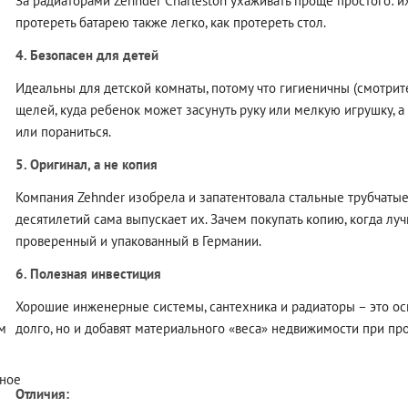
За радиаторами Zehnder Charleston ухаживать проще простого: и
протереть батарею также легко, как протереть стол.
4. Безопасен для детей
Идеальны для детской комнаты, потому что гигиеничны (смотрите
щелей, куда ребенок может засунуть руку или мелкую игрушку, а
или пораниться.
5. Оригинал, а не копия
Компания Zehnder изобрела и запатентовала стальные трубчатые
десятилетий сама выпускает их. Зачем покупать копию, когда лу
проверенный и упакованный в Германии.
6. Полезная инвестиция
Хорошие инженерные системы, сантехника и радиаторы – это ос
долго, но и добавят материального «веса» недвижимости при пр
м
ное
Отличия: