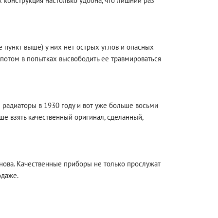
х конструкция настолько удобна, что лишний раз
 пункт выше) у них нет острых углов и опасных
 потом в попытках высвободить ее травмироваться
 радиаторы в 1930 году и вот уже больше восьми
чше взять качественный оригинал, сделанный,
нова. Качественные приборы не только прослужат
одаже.