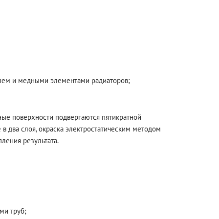
лем и медными элементами радиаторов;
ные поверхности подвергаются пятикратной
е в два слоя, окраска электростатическим методом
ления результата.
ми труб;