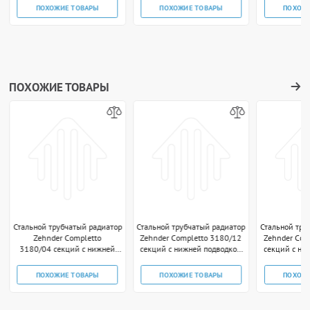
technoline
ПОХОЖИЕ ТОВАРЫ
ПОХОЖИЕ ТОВАРЫ
ПОХОЖ
ПОХОЖИЕ ТОВАРЫ
Стальной трубчатый радиатор
Стальной трубчатый радиатор
Стальной тру
Zehnder Completto
Zehnder Completto 3180/12
Zehnder Com
3180/04 секций с нижней
секций с нижней подводкой
секций с ни
подводкой V001 1/2"
V001 1/2" чёрный RAL
V001 1/2
technoline
ПОХОЖИЕ ТОВАРЫ
ПОХОЖИЕ ТОВАРЫ
ПОХОЖ