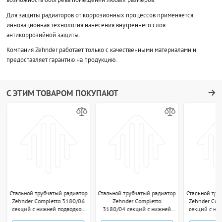
Для защиты радиаторов от коррозионных процессов применяется
инновационная технология нанесения внутреннего слоя
антикоррозийной защиты.
Компания Zehnder работает только с качественными материалами и
предоставляет гарантию на продукцию.
С ЭТИМ ТОВАРОМ ПОКУПАЮТ
Стальной трубчатый радиатор
Стальной трубчатый радиатор
Стальной тру
Zehnder Completto 3180/06
Zehnder Completto
Zehnder Com
секций с нижней подводкой
3180/04 секций с нижней
секций с ни
V001 1/2" technoline
подводкой V001 1/2"
V001 1/2