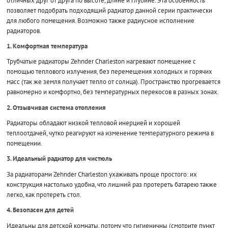
отличных друг от друга по высоте, длине и глубине. Эта особенность
позволяет подобрать подходящий радиатор данной серии практически
для любого помещения. Возможно также радиусное исполнение
радиаторов.
1. Комфортная температура
Трубчатые радиаторы Zehnder Charleston нагревают помещение с
помощью теплового излучения, без перемещения холодных и горячих
масс (так же земля получает тепло от солнца). Пространство прогревается
равномерно и комфортно, без температурных перекосов в разных зонах.
2. Отзывчивая система отопления
Радиаторы обладают низкой тепловой инерцией и хорошей
теплоотдачей, чутко реагируют на изменение температурного режима в
помещении.
3. Идеальный радиатор для чистюль
За радиаторами Zehnder Charleston ухаживать проще простого: их
конструкция настолько удобна, что лишний раз протереть батарею также
легко, как протереть стол.
4. Безопасен для детей
Идеальны для детской комнаты, потому что гигиеничны (смотрите пункт