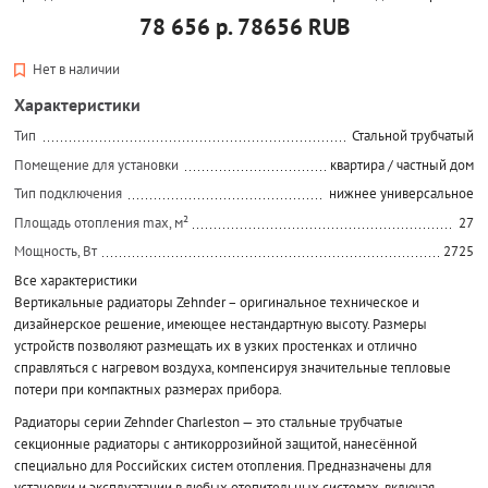
78 656 р.
78656
RUB
Нет в наличии
Характеристики
Тип
Стальной трубчатый
Помещение для установки
квартира / частный дом
Тип подключения
нижнее универсальное
Площадь отопления max, м²
27
Мощность, Вт
2725
Все характеристики
Вертикальные радиаторы Zehnder – оригинальное техническое и
дизайнерское решение, имеющее нестандартную высоту. Размеры
устройств позволяют размещать их в узких простенках и отлично
справляться с нагревом воздуха, компенсируя значительные тепловые
потери при компактных размерах прибора.
Радиаторы серии Zehnder Charleston — это стальные трубчатые
секционные радиаторы с антикоррозийной защитой, нанесённой
специально для Российских систем отопления. Предназначены для
установки и эксплуатации в любых отопительных системах, включая