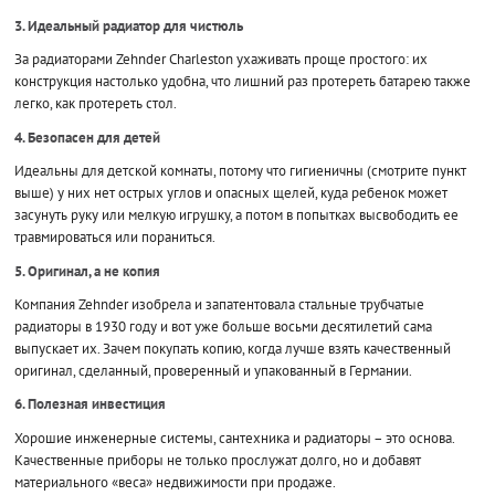
3. Идеальный радиатор для чистюль
За радиаторами Zehnder Charleston ухаживать проще простого: их
конструкция настолько удобна, что лишний раз протереть батарею также
легко, как протереть стол.
4. Безопасен для детей
Идеальны для детской комнаты, потому что гигиеничны (смотрите пункт
выше) у них нет острых углов и опасных щелей, куда ребенок может
засунуть руку или мелкую игрушку, а потом в попытках высвободить ее
травмироваться или пораниться.
5. Оригинал, а не копия
Компания Zehnder изобрела и запатентовала стальные трубчатые
радиаторы в 1930 году и вот уже больше восьми десятилетий сама
выпускает их. Зачем покупать копию, когда лучше взять качественный
оригинал, сделанный, проверенный и упакованный в Германии.
6. Полезная инвестиция
Хорошие инженерные системы, сантехника и радиаторы – это основа.
Качественные приборы не только прослужат долго, но и добавят
материального «веса» недвижимости при продаже.