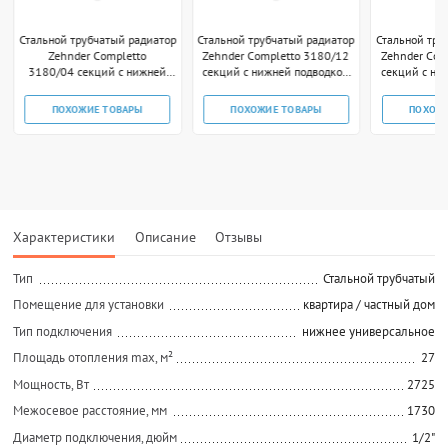
Стальной трубчатый радиатор
Стальной трубчатый радиатор
Стальной тру
Zehnder Completto
Zehnder Completto 3180/12
Zehnder Com
3180/04 секций с нижней
секций с нижней подводкой
секций с ни
подводкой V001 1/2"
V001 1/2" чёрный RAL
V001 1/2
technoline
ПОХОЖИЕ ТОВАРЫ
ПОХОЖИЕ ТОВАРЫ
ПОХОЖ
Характеристики
Описание
Отзывы
Тип
Стальной трубчатый
Помещение для установки
квартира / частный дом
Тип подключения
нижнее универсальное
Площадь отопления max, м²
27
Мощность, Вт
2725
Межосевое расстояние, мм
1730
Диаметр подключения, дюйм
1/2"