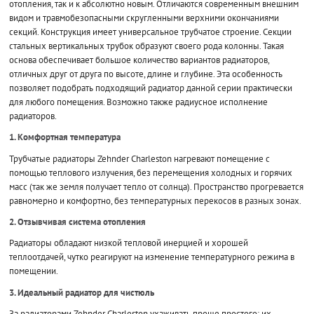
отопления, так и к абсолютно новым. Отличаются современным внешним
видом и травмобезопасными скругленными верхними окончаниями
секций. Конструкция имеет универсальное трубчатое строение. Секции
стальных вертикальных трубок образуют своего рода колонны. Такая
основа обеспечивает большое количество вариантов радиаторов,
отличных друг от друга по высоте, длине и глубине. Эта особенность
позволяет подобрать подходящий радиатор данной серии практически
для любого помещения. Возможно также радиусное исполнение
радиаторов.
1. Комфортная температура
Трубчатые радиаторы Zehnder Charleston нагревают помещение с
помощью теплового излучения, без перемещения холодных и горячих
масс (так же земля получает тепло от солнца). Пространство прогревается
равномерно и комфортно, без температурных перекосов в разных зонах.
2. Отзывчивая система отопления
Радиаторы обладают низкой тепловой инерцией и хорошей
теплоотдачей, чутко реагируют на изменение температурного режима в
помещении.
3. Идеальный радиатор для чистюль
За радиаторами Zehnder Charleston ухаживать проще простого: их