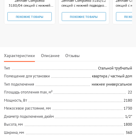
Zehnder Completto
Zehnder Completto 3180/12
Zehnder Com
3180/04 секций с нижней
секций с нижней подводкой
секций с ни
подводкой V001 1/2"
V001 1/2" чёрный RAL
V001 1/2
technoline
ПОХОЖИЕ ТОВАРЫ
ПОХОЖИЕ ТОВАРЫ
ПОХОЖ
Характеристики
Описание
Отзывы
Тип
Стальной трубчатый
Помещение для установки
квартира / частный дом
Тип подключения
нижнее универсальное
Площадь отопления max, м²
22
Мощность, Вт
2180
Межосевое расстояние, мм
1730
Диаметр подключения, дюйм
1/2"
Высота, мм
1800
Ширина, мм
360