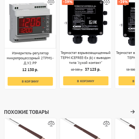
-39%
-39%
Термостат взрывозащищенный
Термостат в
Измеритель-регулятор
ТЕРМ ICEFREE-Ex (k) с выводом
ТЕРМ I
микропроцессорный 2ТРМ1-
типа "сухой контакт"
Д.У2.РР
37 125 р.
12 130 р.
60 500 р.
58 300 р.
В КОРЗИНУ
В К
В КОРЗИНУ
ПОХОЖИЕ ТОВАРЫ