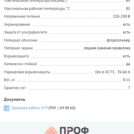
Максимальная температура нагрева, С°
65
Максимальная рабочая температура, °C
85
Напряжение питания
220-230 В
Экранирование
есть
Защита от ультрафиолета
есть
Материал оболочки
фторполимер
Материал экрана
медная луженая проволока
Взрывозащита
есть
Химически стойкий
да
Маркировка взрывозащиты
1Ex e IIC T3…T6 Gb X
Вес, кг
0.11
Гарантия, лет
7
Документы
Брошюра кабель HTР
(PDF / 69.98 КБ)