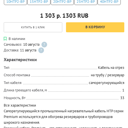
10НТР2-ВР
15НТР2-ВР
20НТР2-ВР
25НТР2-ВР
40НТР2-ВР
1 303 р.
1303
RUB
В КОРЗИНУ
КУПИТЬ В 1 КЛИК
В наличии
Самовывоз:
10 августа
?
Доставка:
11 августа
?
Характеристики
Тип
Кабель на отрез
Способ монтажа
на трубу / резервуар
Тип кабеля
саморегулирующийся
Длина греющего кабеля, м
1
Мощность, Вт
33
Все характеристики
Саморегулирующийся промышленный нагревательный кабель HTP серии
Premium используется для обогрева резервуаров и трубопроводов
широкого назначения.