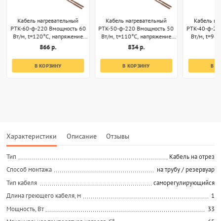
Кабель нагревательный
Кабель нагревательный
Кабель на
РТК-60-ф-220 Вмощность 60
РТК-50-ф-220 Вмощность 50
РТК-40-ф-22
Вт/м, t=120°С, напряжение
Вт/м, t=110°С, напряжение
Вт/м, t=96
220В, секции 1м
220В, секции 1м
220В, 
866 р.
834 р.
8
В КОРЗИНУ
В КОРЗИНУ
В К
Характеристики
Описание
Отзывы
Тип
Кабель на отрез
Способ монтажа
на трубу / резервуар
Тип кабеля
саморегулирующийся
Длина греющего кабеля, м
1
Мощность, Вт
33