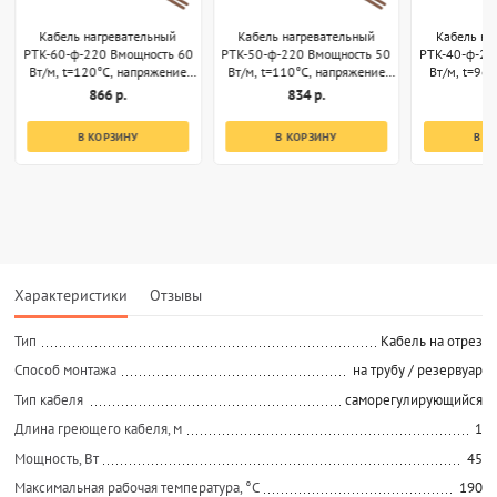
Кабель нагревательный
Кабель нагревательный
Кабель на
РТК-60-ф-220 Вмощность 60
РТК-50-ф-220 Вмощность 50
РТК-40-ф-22
Вт/м, t=120°С, напряжение
Вт/м, t=110°С, напряжение
Вт/м, t=96
220В, секции 1м
220В, секции 1м
220В, 
866 р.
834 р.
8
В КОРЗИНУ
В КОРЗИНУ
В К
Характеристики
Отзывы
Тип
Кабель на отрез
Способ монтажа
на трубу / резервуар
Тип кабеля
саморегулирующийся
Длина греющего кабеля, м
1
Мощность, Вт
45
Максимальная рабочая температура, °C
190